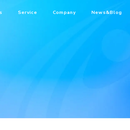
s
Service
Company
News&Blog
g