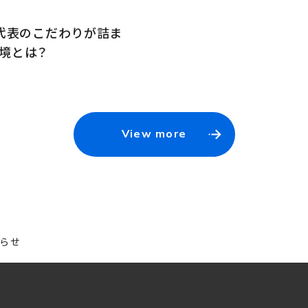
開】代表のこだわりが詰ま
境とは？
View more
らせ