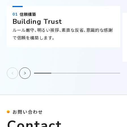
信頼構築
Building Trust
ルール厳守、明るい挨拶、素直な反省、意識的な感謝
で信頼を構築します。
お
問
い
合
わ
せ
C
o
n
t
a
c
t