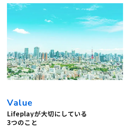
V
a
l
u
e
L
i
f
e
p
l
a
y
が
大
切
に
し
て
い
る
3
つ
の
こ
と