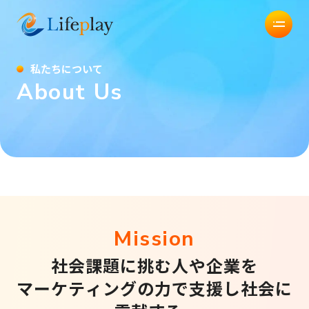
株式会社Lifeplay
私
た
ち
に
つ
い
て
A
b
o
u
t
U
s
M
i
s
s
i
o
n
社
会
課
題
に
挑
む
人
や
企
業
を
マ
ー
ケ
テ
ィ
ン
グ
の
力
で
支
援
し
社
会
に