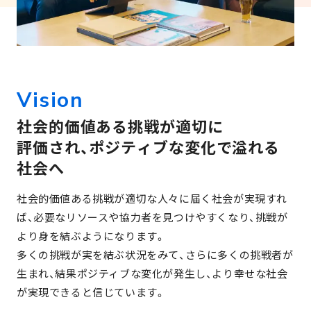
V
i
s
i
o
n
社
会
的
価
値
あ
る
挑
戦
が
適
切
に
評
価
さ
れ
、
ポ
ジ
テ
ィ
ブ
な
変
化
で
溢
れ
る
社
会
へ
社会的価値ある挑戦が適切な人々に届く社会が実現すれ
ば、必要なリソースや協力者を見つけやすくなり、挑戦が
より身を結ぶようになります。
多くの挑戦が実を結ぶ状況をみて、さらに多くの挑戦者が
生まれ、結果ポジティブな変化が発生し、より幸せな社会
が実現できると信じています。