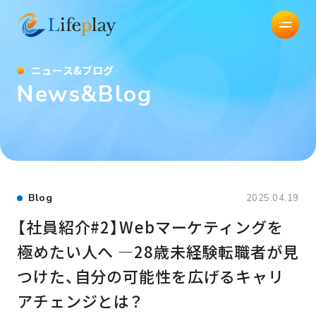
株式会社Lifeplay
ニ
ュ
ー
ス
&
ブ
ロ
グ
N
e
w
s
&
B
l
o
g
Blog
2025.04.19
【社員紹介#2】Webマーケティングを
極めたい人へ —28歳未経験転職者が見
つけた、自分の可能性を広げるキャリ
アチェンジとは？