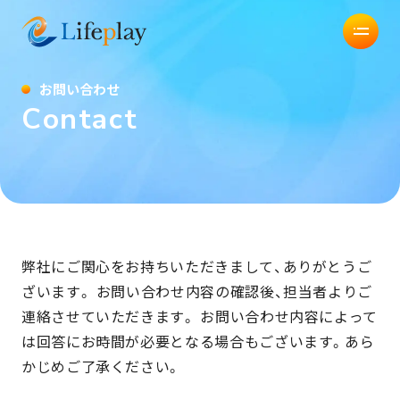
株式会社Lifeplay
お
問
い
合
わ
せ
C
o
n
t
a
c
t
弊社にご関心をお持ちいただきまして、ありがとうご
ざいます。 お問い合わせ内容の確認後、担当者よりご
連絡させていただきます。 お問い合わせ内容によって
は回答にお時間が必要となる場合もございます。あら
かじめご了承ください。